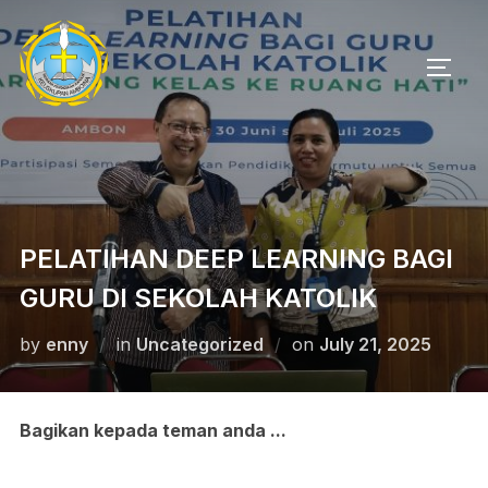
Skip
to
TOGG
content
PELATIHAN DEEP LEARNING BAGI
GURU DI SEKOLAH KATOLIK
Posted
by
enny
in
Uncategorized
on
July 21, 2025
on
Bagikan kepada teman anda ...